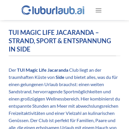
Zum
Inhalt
springen
TUI MAGIC LIFE JACARANDA –
STRAND, SPORT & ENTSPANNUNG
IN SIDE
Der
TUI Magic Life Jacaranda
Club liegt an der
traumhaften Küste von
Side
und bietet alles, was du für
einen gelungenen Urlaub brauchst: einen weiten
Sandstrand, hervorragende Sportmöglichkeiten und
einen großzügigen Wellnessbereich. Hier kombinierst du
entspannte Stunden am Meer mit abwechslungsreichen
Freizeitaktivitäten und einer Vielzahl an kulinarischen
Genüssen. Der Club ist perfekt für Familien, Paare und
alle, die einen erholsamen Urlaub mit einem Hauch von