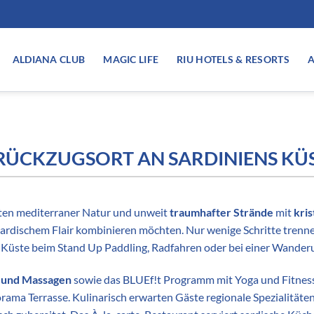
ALDIANA CLUB
MAGIC LIFE
RIU HOTELS & RESORTS
A
R RÜCKZUGSORT AN SARDINIENS KÜ
ten mediterraner Natur und unweit
traumhafter Strände
mit
kri
 sardischem Flair kombinieren möchten. Nur wenige Schritte tren
 Küste beim Stand Up Paddling, Radfahren oder bei einer Wanderu
a und Massagen
sowie das BLUEf!t Programm mit Yoga und Fitness
ama Terrasse. Kulinarisch erwarten Gäste regionale Spezialitäte