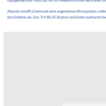
hausgemachter Pasta bis hin zu Meeresfrüchten wird alles fr
Abends schafft Livemusik eine angenehme Atmosphäre, währen
das Erlebnis ab. Das TUI BLUE Budoni verbindet authentische