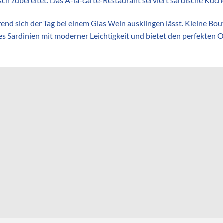
isch zubereitet. Das À-la-carte-Restaurant serviert sardische Kü
d sich der Tag bei einem Glas Wein ausklingen lässt. Kleine Bo
s Sardinien mit moderner Leichtigkeit und bietet den perfekten O