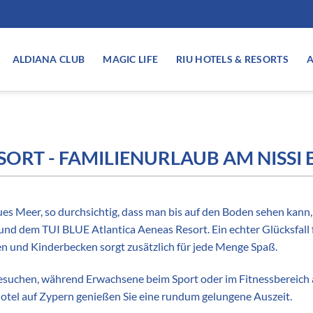
ALDIANA CLUB
MAGIC LIFE
RIU HOTELS & RESORTS
A
SORT - FAMILIENURLAUB AM NISSI
aues Meer, so durchsichtig, dass man bis auf den Boden sehen kann, 
d dem TUI BLUE Atlantica Aeneas Resort. Ein echter Glücksfall für
n und Kinderbecken sorgt zusätzlich für jede Menge Spaß.
suchen, während Erwachsene beim Sport oder im Fitnessbereich a
nhotel auf Zypern genießen Sie eine rundum gelungene Auszeit.