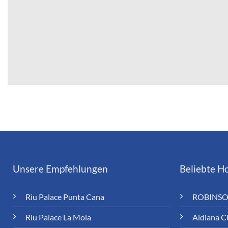
Unsere Empfehlungen
Beliebte Ho
Riu Palace Punta Cana
ROBINSO
Riu Palace La Mola
Aldiana C