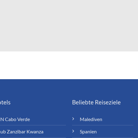
tels
Beliebte Reiseziele
N Cabo Verde
Malediven
lub Zanzibar Kwanza
Spanien