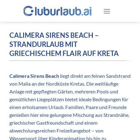
Zum
Inhalt
springen
CALIMERA SIRENS BEACH –
STRANDURLAUB MIT
GRIECHISCHEM FLAIR AUF KRETA
Calimera Sirens Beach
liegt direkt am feinen Sandstrand
von Malia an der Nordküste Kretas. Die weitläufige
Anlage mit gepflegten Gärten, mehreren Pools und
gemütlichen Liegeplätzen bietet ideale Bedingungen für
einen erholsamen Urlaub. Familien, Paare und Freunde
genießen hier eine gelungene Mischung aus Strandnähe,
griechischer Gastfreundschaft und einem
abwechslungsreichen Freizeitangebot – von
Wassersport über Kinderanimation bis hin zu