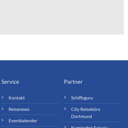
Service
Partner
Kontakt
Schiffsguru
Reisenews
City Reisebüro
Dortmund
Eventkalender
Kaminofen Exlusiv