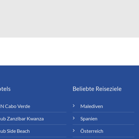
tels
Beliebte Reiseziele
N Cabo Verde
Malediven
lub Zanzibar Kwanza
Spanien
lub Side Beach
Österreich