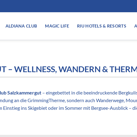
ALDIANA CLUB
MAGIC LIFE
RIU HOTELS & RESORTS
A
 – WELLNESS, WANDERN & THERME
Club Salzkammergut
– eingebettet in die beeindruckende Bergkuliss
nbindung an die GrimmingTherme, sondern auch Wanderwege, Mou
nstieg ins Skigebiet oder im Sommer mit Bergsee-Ausblick – dies